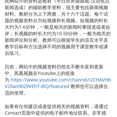
此网站中的资料是教材《今日世界面面观-汉语焦点
Lesson2: 职场上的“90”后
新闻选读》的辅助教学资料，现主要包括新闻视频
材料。教材分为上下两册，共十六个话题。每个话
Lesson3:华裔虎妈教女严 中西争论起“硝烟”
题的视频资料分为短视频和长视频。短视频的时长
大约为1-6分钟，一般是相关的新闻时事报道或者短
Lesson4:多元文化冲击 ”圣诞节“世俗化
评；长视频的时长大约为10-50分钟，一般为相关的
新闻评论和分析。教师可以根据学生的语言水平及
Lesson5:你是“低头族”吗？
教学目标和方法选择不同的视频用于课堂教学或课
后练习。
Lesson6:女性维权非小事 社会关注人人知
Lesson7:北京与伦敦-雾都治霾浅议
目前，网站中的视频资料仍然在不断丰富和更新
中。凤凰视频在Youtube上的链接
Lesson8:美国校园为何枪击案频发
为
https://www.youtube.com/channel/UCHAVHb
V2Xan9029VEhT-8iQ/featured
教师也可以选择合
Volum II
适的使用。
Lesson1:经济改革如何与危机赛跑
如果有任何建议或者提供相关的视频资料，请通过
Contact页面中提供的电子邮件地址联系。非常感
Lesson2:浅析中国同性恋现象