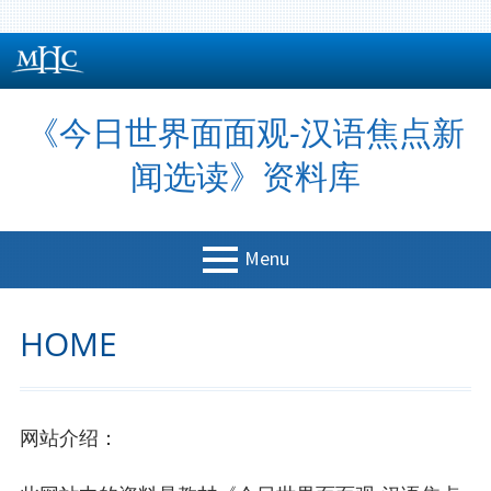
Skip
to
content
《今日世界面面观-汉语焦点新
闻选读》资料库
Menu
PRIMARY
Home
HOME
MENU
Textbook Information
Volume I
网站介绍：
Lesson1: 看《非诚勿扰》知现代婚恋观