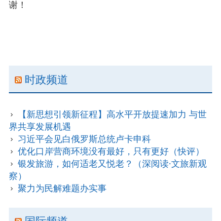
谢！
Lesson3:3D打印与未来生活
Lesson4:在线大学：在网络时代实现 “有教无
类”的梦想？
SUBSIDIARY
Lesson5:奥运会与兴奋剂
时政频道
SIDEBAR
Lesson6:道德还是自由？美国堕胎合法化之争
【新思想引领新征程】高水平开放提速加力 与世
Lesson7:美国金牌主播因“说谎门”而“下课”
界共享发展机遇
习近平会见白俄罗斯总统卢卡申科
Lesson8:中国开放“二胎政策”
优化口岸营商环境没有最好，只有更好（快评）
银发旅游，如何适老又悦老？（深阅读·文旅新观
Contact
察）
聚力为民解难题办实事
国际频道