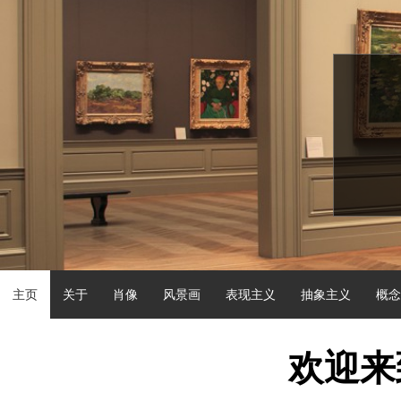
Skip
to
content
主页
关于
肖像
风景画
表现主义
抽象主义
概念
欢迎来