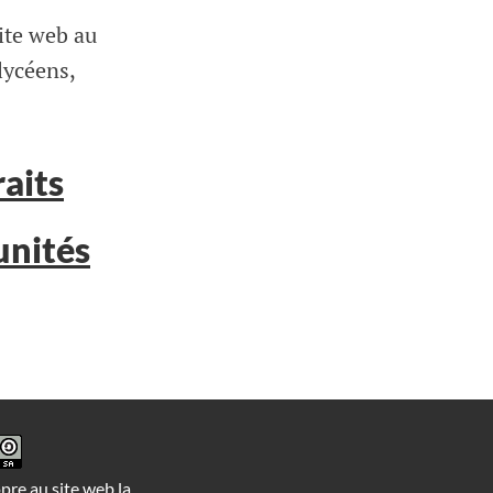
ite web au
lycéens,
aits
unités
opre au site web la