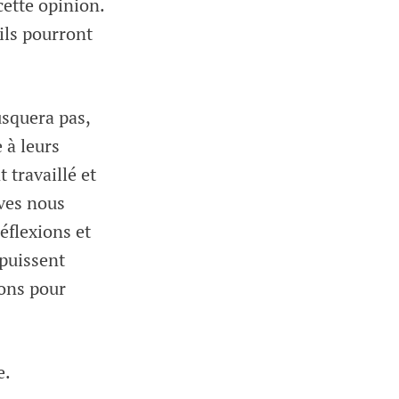
ette opinion.
ils pourront
usquera pas,
 à leurs
 travaillé et
ves nous
éflexions et
 puissent
ions pour
e.