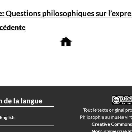
e:
Questions philosophiques sur l’expr
cédente
n de la langue
Tout le texte original pr
Philosophie au musée virtu
English
Creative Commons 
NonCommercial-Sh