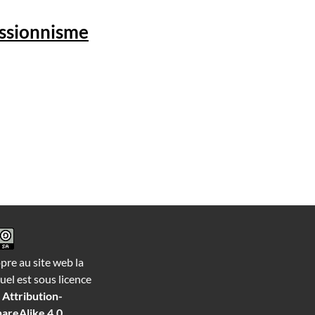
essionnisme
opre au site web la
el est sous licence
Attribution-
areAlike 4.0