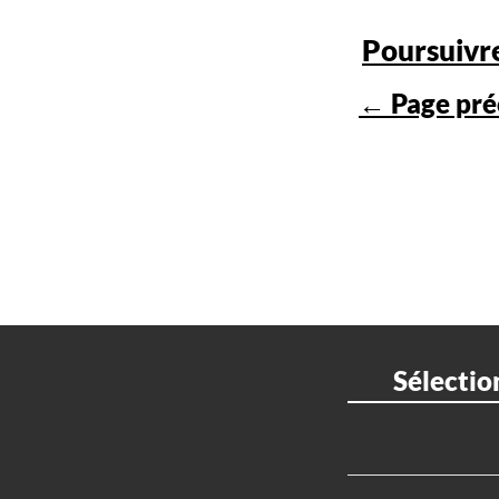
Poursuivr
← Page pré
Sélectio