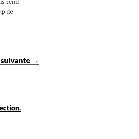
us rend
up de
 suivante →
ection.