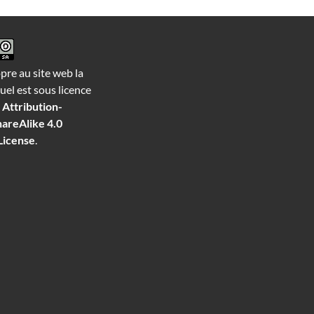
opre au site web la
el est sous licence
Attribution-
areAlike 4.0
License
.