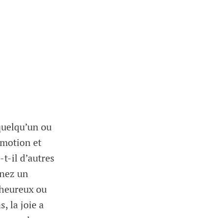
quelqu’un ou
émotion et
t-il d’autres
nnez un
 heureux ou
, la joie a