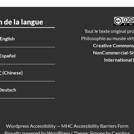
n de la langue
Tout le texte original pr
Philosophie au musée virtu
English
Creative Commons 
NonCommercial-Sh
Español
International 
(Chinese)
Deutsch
Wordpress Accessibility
—
MHC Accessibility Barriers Form
Proudly powered by
WordPress
|
Theme: Simone by
Carolina