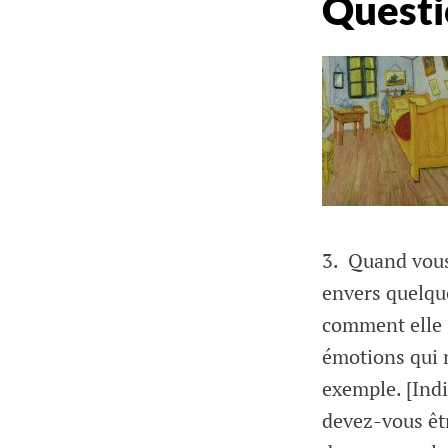
Questi
3.
Quand vous 
envers quelqu
comment elle s
émotions qui 
exemple. [Ind
devez-vous êtr