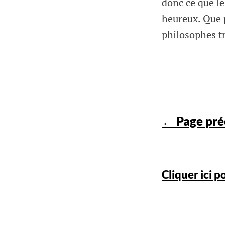
donc ce que le
heureux. Que 
philosophes t
← Page pré
Cliquer ici 