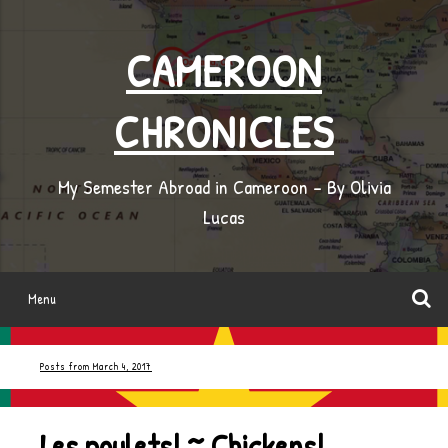
Skip
to
CAMEROON
content
CHRONICLES
My Semester Abroad in Cameroon – By Olivia
Lucas
S
Menu
Posts from
March 4, 2017
Les poulets! ~ Chickens!