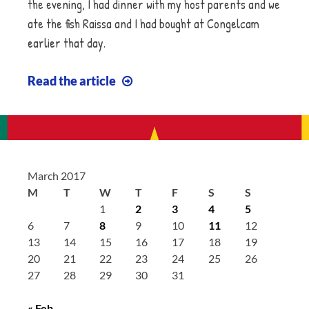
the evening, I had dinner with my host parents and we
ate the fish Raissa and I had bought at Congelcam
earlier that day.
Les
Read
the article
poulets!
~
Chickens!
March 2017
M
T
W
T
F
S
S
1
2
3
4
5
6
7
8
9
10
11
12
13
14
15
16
17
18
19
20
21
22
23
24
25
26
27
28
29
30
31
« Feb