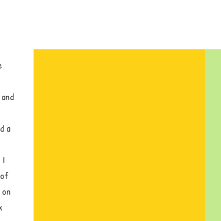
e
 and
d a
 I
 of
 on
k