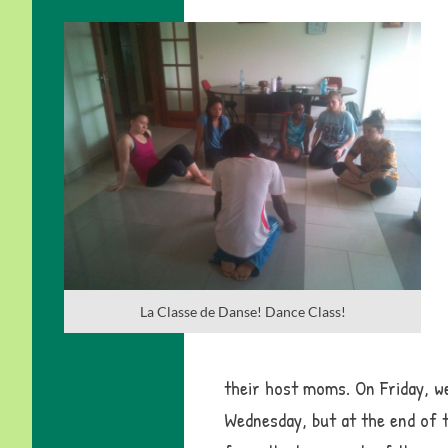
La Classe de Danse! Dance Class!
their host moms. On Friday, w
Wednesday, but at the end of t