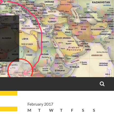
SEA
February 2017
M
T
W
T
F
S
S